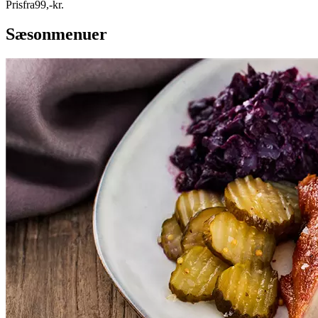
Pris
fra
99
,
-
kr.
Sæsonmenuer