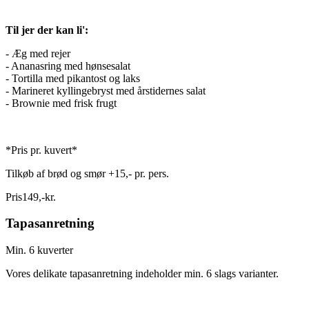
Til jer der kan li':
- Æg med rejer
- Ananasring med hønsesalat
- Tortilla med pikantost og laks
- Marineret kyllingebryst med årstidernes salat
- Brownie med frisk frugt
*Pris pr. kuvert*
Tilkøb af brød og smør +15,- pr. pers.
Pris
149
,
-
kr.
Tapasanretning
Min. 6 kuverter
Vores delikate tapasanretning indeholder min. 6 slags varianter.