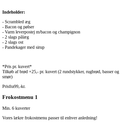
Indeholder:
- Scrambled æg
- Bacon og pølser
- Varm leverpostej m/bacon og champignon
- 2 slags pålæg
- 2 slags ost
- Pandekager med sirup
*Pris pr. kuvert*
Tilkøb af brød +25,- pr. kuvert (2 rundstykker, rugbrød, basser og
smør)
Pris
fra
99
,
-
kr.
Frokostmenu 1
Min. 6 kuverter
Vores lækre frokostmenu passer til enhver anledning!