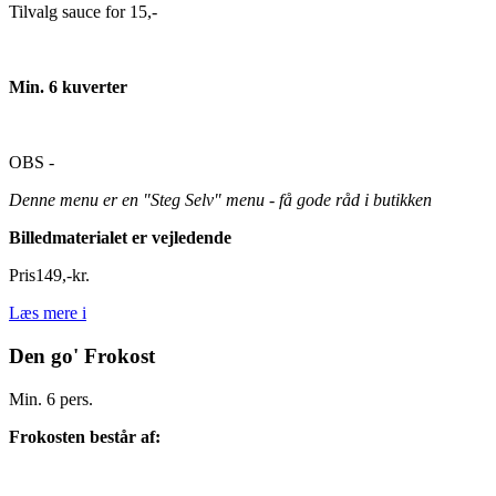
Tilvalg sauce for 15,-
Min. 6 kuverter
OBS -
Denne menu er en "Steg Selv" menu - få gode råd i butikken
Billedmaterialet er vejledende
Pris
149
,
-
kr.
Læs mere
i
Den go' Frokost
Min. 6 pers.
Frokosten består af: