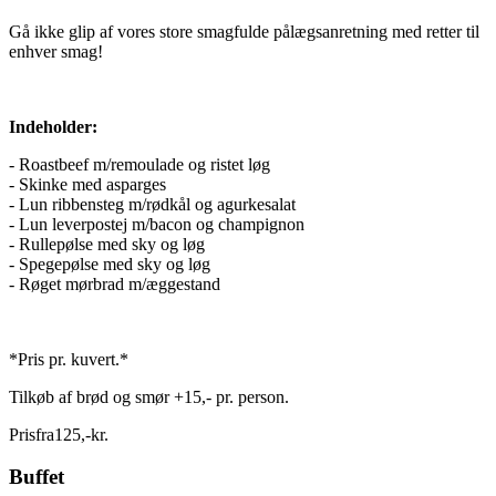
Gå ikke glip af vores store smagfulde pålægsanretning med retter til
enhver smag!
Indeholder:
- Roastbeef m/remoulade og ristet løg
- Skinke med asparges
- Lun ribbensteg m/rødkål og agurkesalat
- Lun leverpostej m/bacon og champignon
- Rullepølse med sky og løg
- Spegepølse med sky og løg
- Røget mørbrad m/æggestand
*Pris pr. kuvert.*
Tilkøb af brød og smør +15,- pr. person.
Pris
fra
125
,
-
kr.
Buffet