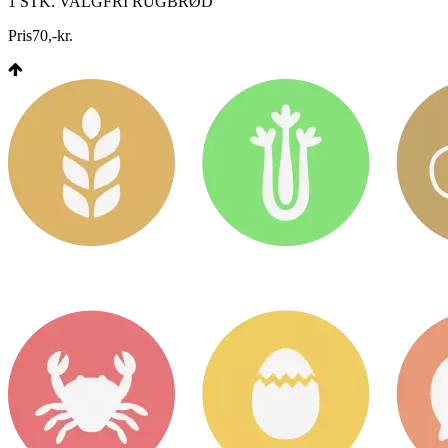
1 STK. VALGFRI RUGBRØD
Pris
70
,
-
kr.