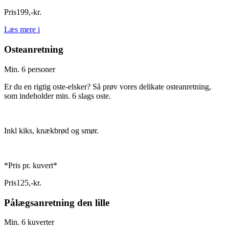
Pris
199
,
-
kr.
Læs mere
i
Osteanretning
Min. 6 personer
Er du en rigtig oste-elsker? Så prøv vores delikate osteanretning,
som indeholder min. 6 slags oste.
Inkl kiks, knækbrød og smør.
*Pris pr. kuvert*
Pris
125
,
-
kr.
Pålægsanretning den lille
Min. 6 kuverter