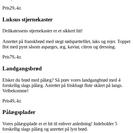
Pris
29
,
-
kr.
Luksus stjernekaster
Delikatessens stjernekaster er et sikkert hit!
Anrettet på franskbrød med stegt rødspættefilet, laks og rejer. Toppet
flot med pynt såsom asparges, æg, kaviar, citron og dressing.
Pris
79
,
-
kr.
Landgangsbrød
Elsker du brød med pålæg? Så prøv vores landgangbrød med 4
forskellig slags pålæg. Anrettet på friskbagt flute skåret på langs.
Velbekomme!
Pris
49
,
-
kr.
Pålægsplader
Vores pålægsplade er et hit til enhver anledning! Indeholder 5
forskellig slags pålæg og anrettet på lyst brød.