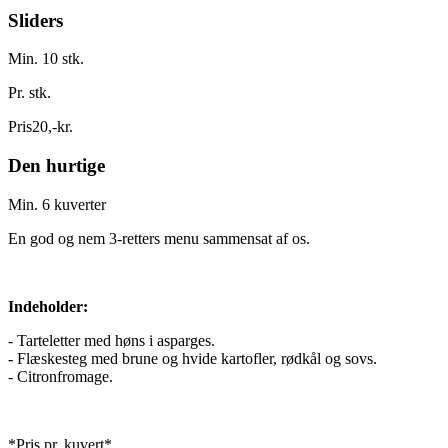
Sliders
Min. 10 stk.
Pr. stk.
Pris
20
,
-
kr.
Den hurtige
Min. 6 kuverter
En god og nem 3-retters menu sammensat af os.
Indeholder:
- Tarteletter med høns i asparges.
- Flæskesteg med brune og hvide kartofler, rødkål og sovs.
- Citronfromage.
*Pris pr. kuvert*