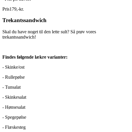
Pris
179
,
-
kr.
Trekantssandwich
Skal du have noget til den lette sult? Så prøv vores
trekantssandwich!
Findes følgende lækre varianter:
- Skinke/ost
- Rullepølse
- Tunsalat
- Skinkesalat
- Hønsesalat
- Spegepølse
- Flæskesteg