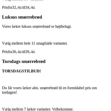
Pris
fra
32
,
-
kr.
til
34
,
-
kr.
Luksus smørrebrød
Vores lækre luksus smørrebrød er højtbelagt.
Vælg mellem hele 11 smagfulde varianter.
Pris
fra
36
,
-
kr.
til
39
,
-
kr.
Torsdags smørrebrød
TORSDAGSTILBUD!
Du får vores lækre alm. smørrebrød til en formidabel pris om
tordagen!
Vælg mellem 7 lækre varianter. Velbekomme.