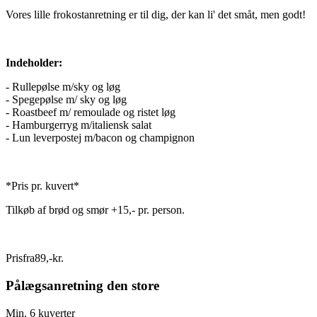
Vores lille frokostanretning er til dig, der kan li' det småt, men godt!
Indeholder:
- Rullepølse m/sky og løg
- Spegepølse m/ sky og løg
- Roastbeef m/ remoulade og ristet løg
- Hamburgerryg m/italiensk salat
- Lun leverpostej m/bacon og champignon
*Pris pr. kuvert*
Tilkøb af brød og smør +15,- pr. person.
Pris
fra
89
,
-
kr.
Pålægsanretning den store
Min. 6 kuverter