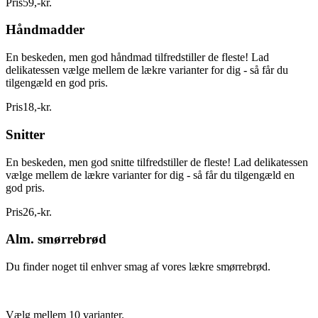
Pris
59
,
-
kr.
Håndmadder
En beskeden, men god håndmad tilfredstiller de fleste! Lad
delikatessen vælge mellem de lækre varianter for dig - så får du
tilgengæld en god pris.
Pris
18
,
-
kr.
Snitter
En beskeden, men god snitte tilfredstiller de fleste! Lad delikatessen
vælge mellem de lækre varianter for dig - så får du tilgengæld en
god pris.
Pris
26
,
-
kr.
Alm. smørrebrød
Du finder noget til enhver smag af vores lækre smørrebrød.
Vælg mellem 10 varianter.