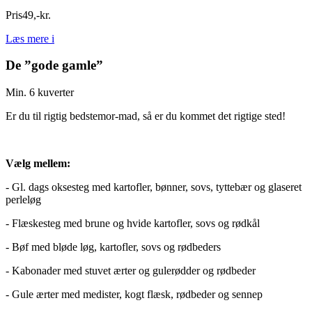
Pris
49
,
-
kr.
Læs mere
i
De ”gode gamle”
Min. 6 kuverter
Er du til rigtig bedstemor-mad, så er du kommet det rigtige sted!
Vælg mellem:
- Gl. dags oksesteg med kartofler, bønner, sovs, tyttebær og glaseret
perleløg
- Flæskesteg med brune og hvide kartofler, sovs og rødkål
- Bøf med bløde løg, kartofler, sovs og rødbeders
- Kabonader med stuvet ærter og gulerødder og rødbeder
- Gule ærter med medister, kogt flæsk, rødbeder og sennep