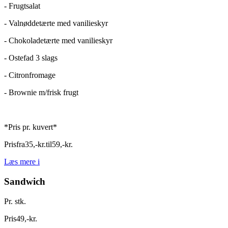
- Frugtsalat
- Valnøddetærte med vanilieskyr
- Chokoladetærte med vanilieskyr
- Ostefad 3 slags
- Citronfromage
- Brownie m/frisk frugt
*Pris pr. kuvert*
Pris
fra
35
,
-
kr.
til
59
,
-
kr.
Læs mere
i
Sandwich
Pr. stk.
Pris
49
,
-
kr.