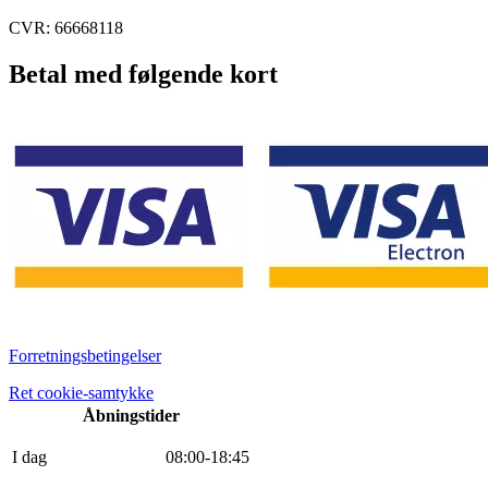
CVR: 66668118
Betal med følgende kort
Forretningsbetingelser
Ret cookie-samtykke
Åbningstider
I dag
0
8
:
0
0
-
18
:
45