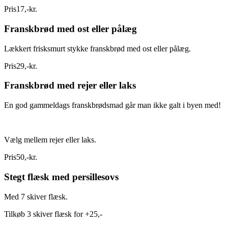
Pris
17
,
-
kr.
Franskbrød med ost eller pålæg
Lækkert frisksmurt stykke franskbrød med ost eller pålæg.
Pris
29
,
-
kr.
Franskbrød med rejer eller laks
En god gammeldags franskbrødsmad går man ikke galt i byen med!
Vælg mellem rejer eller laks.
Pris
50
,
-
kr.
Stegt flæsk med persillesovs
Med 7 skiver flæsk.
Tilkøb 3 skiver flæsk for +25,-