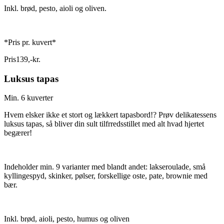
Inkl. brød, pesto, aioli og oliven.
*Pris pr. kuvert*
Pris
139
,
-
kr.
Luksus tapas
Min. 6 kuverter
Hvem elsker ikke et stort og lækkert tapasbord!? Prøv delikatessens
luksus tapas, så bliver din sult tilfrredsstillet med alt hvad hjertet
begærer!
Indeholder min. 9 varianter med blandt andet: lakseroulade, små
kyllingespyd, skinker, pølser, forskellige oste, pate, brownie med
bær.
Inkl. brød, aioli, pesto, humus og oliven