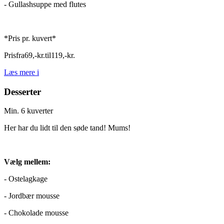
- Gullashsuppe med flutes
*Pris pr. kuvert*
Pris
fra
69
,
-
kr.
til
119
,
-
kr.
Læs mere
i
Desserter
Min. 6 kuverter
Her har du lidt til den søde tand! Mums!
Vælg mellem:
- Ostelagkage
- Jordbær mousse
- Chokolade mousse