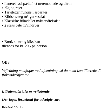
• Paneret rødspættefilet m/remoulade og citron
• Æg og rejer
• Tarteletter m/høns i asparges
• Ribbenssteg m/agurkesalat
• Klassiske frikadeller m/kartoffelsalat
• 2 slags oste m/vindruer
• Brød, smør og kiks kan
tilkøbes for kr. 20,- pr. person
OBS -
Vejledning medfølger ved afhentning, så du nemt kan tilberede din
frokostderhjemme
Billedematerialet er vejledende
Der tages forbehold for udsolgte vare
Pris
fra
129
,
-
kr.