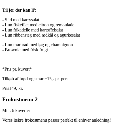
Til jer der kan li':
- Sild med karrysalat
- Lun fiskefilet med citron og remoulade
- Lun frikadelle med kartoffelsalat
- Lun ribbensteg med rødkål og agurkesalat
- Lun mørbrad med løg og champignon
- Brownie med frisk frugt
*Pris pr. kuvert*
Tilkøb af brød og smør +15,- pr. pers.
Pris
149
,
-
kr.
Frokostmenu 2
Min. 6 kuverter
Vores lækre frokostmenu passer perfekt til enhver anledning!