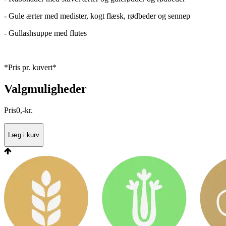
- Gule ærter med medister, kogt flæsk, rødbeder og sennep
- Gullashsuppe med flutes
*Pris pr. kuvert*
Valgmuligheder
Pris
0
,
-
kr.
Læg i kurv