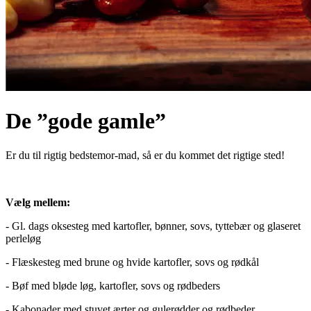
De ”gode gamle”
Er du til rigtig bedstemor-mad, så er du kommet det rigtige sted!
Vælg mellem:
- Gl. dags oksesteg med kartofler, bønner, sovs, tyttebær og glaseret
perleløg
- Flæskesteg med brune og hvide kartofler, sovs og rødkål
- Bøf med bløde løg, kartofler, sovs og rødbeders
- Kabonader med stuvet ærter og gulerødder og rødbeder