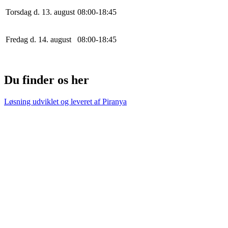
Torsdag d. 13. august
0
8
:
0
0
-
18
:
45
Fredag d. 14. august
0
8
:
0
0
-
18
:
45
Du finder os her
Løsning udviklet og leveret af
Piranya